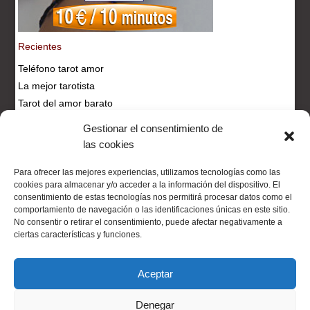
Recientes
Teléfono tarot amor
La mejor tarotista
Tarot del amor barato
Tarotista fiable
Gestionar el consentimiento de
Consulta tarot
las cookies
Para ofrecer las mejores experiencias, utilizamos tecnologías como las
Tarot Visa :: Tu tarot visa economico
cookies para almacenar y/o acceder a la información del dispositivo. El
consentimiento de estas tecnologías nos permitirá procesar datos como el
Cartas del tarot
Cartas tarot
Cartomancia
Colores
comportamiento de navegación o las identificaciones únicas en este sitio.
velas
Consulta tarot
Gif Hadas Ninfas
Hechizos
No consentir o retirar el consentimiento, puede afectar negativamente a
amor
Historia Hadas
Imágenes hadas
Inciensos
ciertas características y funciones.
Magia Hadas
Rituales velas
Significado velas
Tarot
24 horas
Tarot amor
Tarot amor online
Tarot del
Aceptar
amor
Tarot gitano
Tarot Internet
Tarotista
Tarot
online
Tarot parejas
Tarot profesional
tarot salud
Denegar