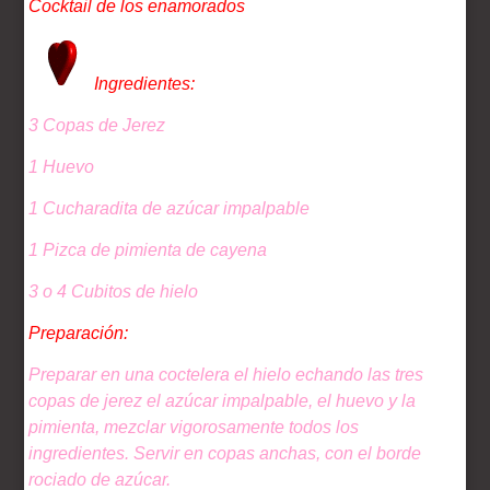
Cocktail de los enamorados
Ingredientes:
3 Copas de Jerez
1 Huevo
1 Cucharadita de azúcar impalpable
1 Pizca de pimienta de cayena
3 o 4 Cubitos de hielo
Preparación:
Preparar en una coctelera el hielo echando las tres
copas de jerez el azúcar impalpable, el huevo y la
pimienta, mezclar vigorosamente todos los
ingredientes. Servir en copas anchas, con el borde
rociado de azúcar.