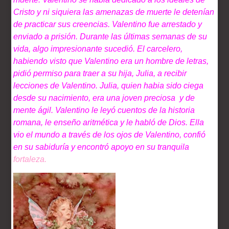
Cristo y ni siquiera las amenazas de muerte le detenían
de practicar sus creencias. Valentino fue arrestado y
enviado a prisión. Durante las últimas semanas de su
vida, algo impresionante sucedió. El carcelero,
habiendo visto que Valentino era un hombre de letras,
pidió permiso para traer a su hija, Julia, a recibir
lecciones de Valentino. Julia, quien habia sido ciega
desde su nacimiento, era una joven preciosa y de
mente ágil. Valentino le leyó cuentos de la historia
romana, le enseño aritmética y le habló de Dios. Ella
vio el mundo a través de los ojos de Valentino, confió
en su sabiduría y encontró apoyo en su tranquila
fortaleza.