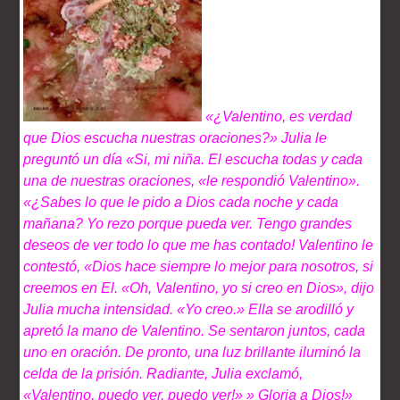
«¿Valentino, es verdad
que Dios escucha nuestras oraciones?» Julia le
preguntó un día «Si, mi niña. El escucha todas y cada
una de nuestras oraciones, «le respondió Valentino».
«¿Sabes lo que le pido a Dios cada noche y cada
mañana? Yo rezo porque pueda ver. Tengo grandes
deseos de ver todo lo que me has contado! Valentino le
contestó, «Dios hace siempre lo mejor para nosotros, si
creemos en El. «Oh, Valentino, yo si creo en Dios», dijo
Julia mucha intensidad. «Yo creo.» Ella se arodilló y
apretó la mano de Valentino. Se sentaron juntos, cada
uno en oración. De pronto, una luz brillante iluminó la
celda de la prisión. Radiante, Julia exclamó,
«Valentino, puedo ver, puedo ver!» » Gloria a Dios!»