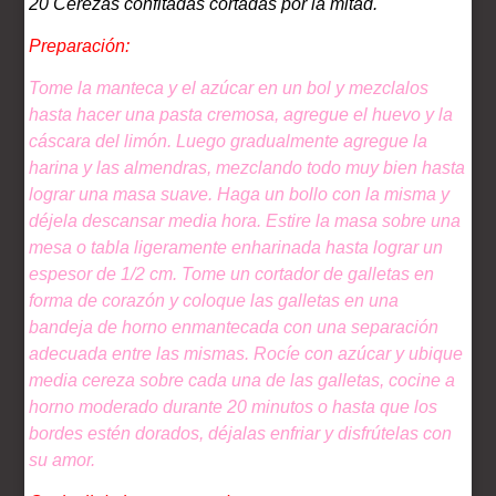
20 Cerezas confitadas cortadas por la mitad.
Preparación:
Tome la manteca y el azúcar en un bol y mezclalos
hasta hacer una pasta cremosa, agregue el huevo y la
cáscara del limón. Luego gradualmente agregue la
harina y las almendras, mezclando todo muy bien hasta
lograr una masa suave. Haga un bollo con la misma y
déjela descansar media hora. Estire la masa sobre una
mesa o tabla ligeramente enharinada hasta lograr un
espesor de 1/2 cm. Tome un cortador de galletas en
forma de corazón y coloque las galletas en una
bandeja de horno enmantecada con una separación
adecuada entre las mismas. Rocíe con azúcar y ubique
media cereza sobre cada una de las galletas, cocine a
horno moderado durante 20 minutos o hasta que los
bordes estén dorados, déjalas enfriar y disfrútelas con
su amor.