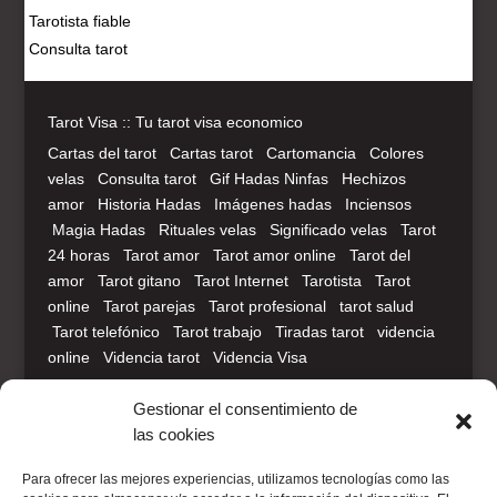
Tarotista fiable
Consulta tarot
Tarot Visa :: Tu tarot visa economico
Cartas del tarot
Cartas tarot
Cartomancia
Colores
velas
Consulta tarot
Gif Hadas Ninfas
Hechizos
amor
Historia Hadas
Imágenes hadas
Inciensos
Magia Hadas
Rituales velas
Significado velas
Tarot
24 horas
Tarot amor
Tarot amor online
Tarot del
amor
Tarot gitano
Tarot Internet
Tarotista
Tarot
online
Tarot parejas
Tarot profesional
tarot salud
Tarot telefónico
Tarot trabajo
Tiradas tarot
videncia
online
Videncia tarot
Videncia Visa
Aviso Legal
Política de Privacidad
Gestionar el consentimiento de
las cookies
Para ofrecer las mejores experiencias, utilizamos tecnologías como las