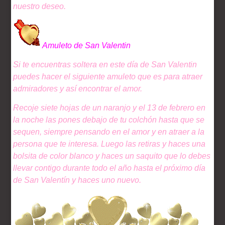
nuestro deseo.
Amuleto de San Valentin
Si te encuentras soltera en este día de San Valentin
puedes hacer el siguiente amuleto que es para atraer
admiradores y así encontrar el amor.
Recoje siete hojas de un naranjo y el 13 de febrero en
la noche las pones debajo de tu colchón hasta que se
sequen, siempre pensando en el amor y en atraer a la
persona que te interesa. Luego las retiras y haces una
bolsita de color blanco y haces un saquito que lo debes
llevar contigo durante todo el año hasta el próximo día
de San Valentín y haces uno nuevo.