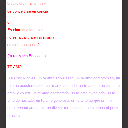
la caricia empieza antes
de convertirse en caricia
6
Es claro que lo mejor
no es la caricia en sí misma
sino su continuación.
(Autor Mario Benedetti)
TE AMO
¡Te amo! y no es: un te amo aniversario, un te amo compromiso, un
te amo acostumbrado, un te amo apurado, un te amo también… ¡Te
amo! y es así; un te amo enamorado, un te amo extasiado, un te
amo demasiado, un te amo generoso, un te amo porque sí. ¡Te
amo! con un «te amo» tan divino, tan humano como jamás alguien
imaginó.