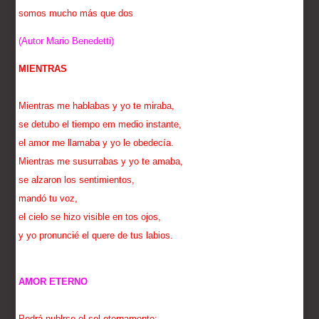
somos mucho más que dos
.
(Autor Mario Benedetti)
MIENTRAS
Mientras me hablabas y yo te miraba,
se detubo el tiempo em medio instante,
el amor me llamaba y yo le obedecía.
Mientras me susurrabas y yo te amaba,
se alzaron los sentimientos,
mandó tu voz,
el cielo se hizo visible en tos ojos,
y yo pronuncié el quere de tus labios.
AMOR ETERNO
Podrá nublrse el sol eternamente;