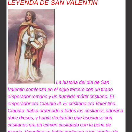
LEYENDA DE SAN VALENTIN
La historia del dia de San
Valentin comienza en el siglo tercero con un tirano
emperador romano y un humilde mártir cristiano. El
emperador era Claudio III. El cristiano era Valentino.
Claudio habia ordenado a todos los cristianos adorar a
doce dioses, y habia declarado que asociarse con
cristianos era un crimen castigado con la pena de
muerte. Valentino se habia dedicado a los ideales de