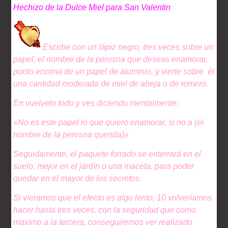
Hechizo de la Dulce Miel para San Valentin
Escribe con un lápiz negro, tres veces sobre un
papel, el nombre de la perosna que deseas enamorar,
ponlo encima de un papel de aluminio, y vierte sobre él
una cantidad moderada de miel de abeja o de romero.
En vuelvelo todo y ves diciendo mentalmente:
«No es este papel lo que quiero enamorar, si no a (el
nombre de la perosna querida)»
Seguidamente, el paquete forrado se enterrará en el
suelo, mejor en el jardín o una maceta, para poder
quedar en el mayor de los secretos.
Si vieramos que el efecto es algo lento, 10 volveríamos
hacer hasta tres veces, con la seguridad que como
maximo a la tercera, conseguiremos ver realizado