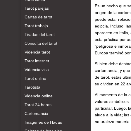
Es un hecho que se 
Tarot parejas
origen de la carto
Cartas de tarot
puede estar relacion
Tarot trabajo
egipcia. Incluso, la
aparecen en Italia, 
Tiradas del tarot
esta práctica por a
Consulta del tarot
“peligrosa e inmora
Videncia tarot
Europa terminó por 
Tarot internet
Si bien debe destac
Videncia visa
cartomancia, y que 
de tarot, estas últ
Tarot online
se dividen en 22 a
Tarotista
Al momento de la ad
Videncia online
valores simbólicos.
Tarot 24 horas
particular. Luego, 
Cartomancia
alude a la vida; la
naturaleza materia.
Imágenes de Hadas