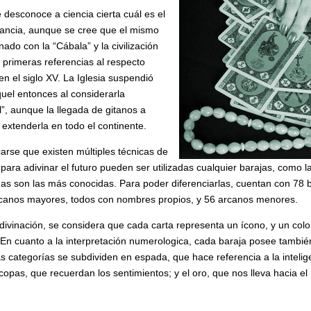
desconoce a ciencia cierta cuál es el
mancia, aunque se cree que el mismo
ado con la “Cábala” y la civilización
s primeras referencias al respecto
en el siglo XV. La Iglesia suspendió
quel entonces al considerarla
l”, aunque la llegada de gitanos a
extenderla en todo el continente.
arse que existen múltiples técnicas de
para adivinar el futuro pueden ser utilizadas cualquier barajas, como l
imas son las más conocidas. Para poder diferenciarlas, cuentan con 78 b
rcanos mayores, todos con nombres propios, y 56 arcanos menores.
ivinación, se considera que cada carta representa un ícono, y un colo
 En cuanto a la interpretación numerologica, cada baraja posee también
las categorías se subdividen en espada, que hace referencia a la intelig
s copas, que recuerdan los sentimientos; y el oro, que nos lleva hacia e