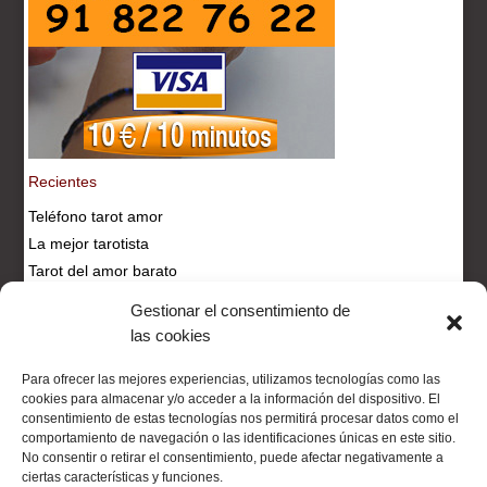
Recientes
Teléfono tarot amor
La mejor tarotista
Tarot del amor barato
Tarotista fiable
Gestionar el consentimiento de
Consulta tarot
las cookies
Para ofrecer las mejores experiencias, utilizamos tecnologías como las
Tarot Visa :: Tu tarot visa economico
cookies para almacenar y/o acceder a la información del dispositivo. El
consentimiento de estas tecnologías nos permitirá procesar datos como el
Cartas del tarot
Cartas tarot
Cartomancia
Colores
comportamiento de navegación o las identificaciones únicas en este sitio.
velas
Consulta tarot
Gif Hadas Ninfas
Hechizos
No consentir o retirar el consentimiento, puede afectar negativamente a
amor
Historia Hadas
Imágenes hadas
Inciensos
ciertas características y funciones.