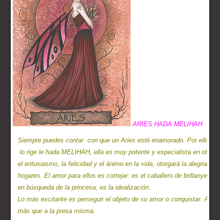
ARIES HADA MELIHAH
Siempre puedes contar
con que un Aries esté enamorado. Por ello

 lo rige le hada MELIHAH, ella es muy potente y especialista en otorgar
el entusiasmo, la felicidad y el ánimo en la vida, otorgará la alegria a lo
hogares. El amor para ellos es cortejar: es el caballero de brillanye arm
en búsqueda de la princesa, es la idealización.

Lo más excitante es perseguir el objeto de su amor o conquistar. Aman 
más que a la presa misma.
