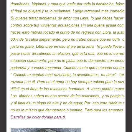
dramáticas, lágrimas y ropa que vuele por toda la habitación, búscate ot
al final se quejará y te lo reclamará. Luego regresará más comedido y 
Si quieres tratar problemas de amor con Libra. lo que debes hacer es d
control sobre tus virulentas acusaciones sin una buena ayuda como esta
haces esto habrás tocado el punto de no regreso con Libra, la justicia. 
50% de la culpa alegremente, pero no trates decirle que es 60%  o toda 
justo es justo. Libra cree en eso al pie de la letra. Te puede llevar a 
pasar horas discutiendo la relación: qué está mal, qué es lo correcto 
situación claramente, pero no le pidas que te demuestre con emociones.
poderosa y a veces reprimida. Cuando siente que no puede controlar la s
" Cuando te sientas más razonable, lo discutiremos, mi amor". Tener u
razonar con él. Pero en el amor no hay siempre cabida para la razón y e
dificil en el área de las relaciones humanas. A veces podrás esperar 
Los  libranos saben mucho acerca de las relaciones, y su pareja será el 
y al final es un signo de aire y no de agua; Por  eso este Hada te dice
Estrellas de color dorado para ti.
