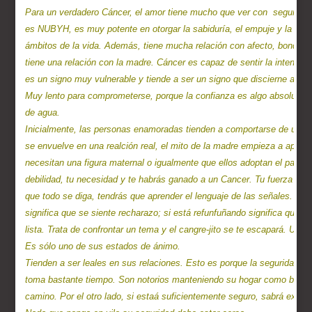
Para un verdadero Cáncer, el amor tiene mucho que ver con  seguridad.
es NUBYH, es muy potente en otorgar la sabiduría, el empuje y la facil
ámbitos de la vida. Además, tiene mucha relación con afecto, bondad y
tiene una relación con la madre. Cáncer es capaz de sentir la intensa p
es un signo muy vulnerable y tiende a ser un signo que discierne acer
Muy lento para comprometerse, porque la confianza es algo absolutame
de agua.

Inicialmente, las personas enamoradas tienden a comportarse de una m
se envuelve en una realción real, el mito de la madre empieza a aparece
necesitan una figura maternal o igualmente que ellos adoptan el papel m
debilidad, tu necesidad y te habrás ganado a un Cancer. Tu fuerza le 
que todo se diga, tendrás que aprender el lenguaje de las señales. Si 
significa que se siente recharazo; si está refunfuñando significa que nec
lista. Trata de confrontar un tema y el cangre-jito se te escapará. Usu
Es sólo uno de sus estados de ánimo.

Tienden a ser leales en sus relaciones. Esto es porque la seguridad es 
toma bastante tiempo. Son notorios manteniendo su hogar como base y
camino. Por el otro lado, si estaá suficientemente seguro, sabrá exact