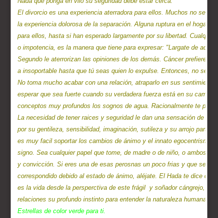
Nada que ponga en vilo su seguridad debe estar cerca.

El divorcio es una experiencia aterradora para ellos. Muchos no se co
la experiencia dolorosa de la separación. Alguna ruptura en el hogar es
para ellos, hasta si han esperado largamente por su libertad. Cualquie
o impotencia, es la manera que tiene para expresar: "Largate de aqui".
Segundo le aterrorizan las opiniones de los demás. Cáncer prefiere qu
a insoportable hasta que tú seas quien lo expulse. Entonces, no se sent
No toma mucho acabar con una relación, atraparlo en sus sentimientos, s
esperar que sea fuerte cuando su verdadera fuerza está en su camuflaje
conceptos muy profundos los sognos de agua. Racionalmente te perdo
La necesidad de tener raices y seguridad le dan una sensación de cont
por su gentileza, sensibilidad, imaginación, sutileza y su arrojo particula
es muy facil soportar los cambios de ánimo y el innato egocentrismo d
signo. Sea cualquier papel que tome, de madre o de niño, o ambos, nec
y convicción. Si eres una de esas perosnas un poco frias y que se cuid
correspondido debido al estado de ánimo, aléjate. El Hada te dice que 
es la vida desde la persperctiva de este frágil  y soñador cángrejo, te
relaciones su profundo instinto para entender la naturaleza humana y s
Estrellas de color verde para ti.
