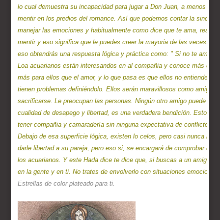
lo cual demuestra su incapacidad para jugar a Don Juan, a menos que 
mentir en los predios del romance. Así que podemos contar la sincerida
manejar las emociones y habitualmente como dice que te ama, realmente
mentir y eso significa que le puedes creer la mayoria de las veces. P
eso obtendrás una respuesta lógica y práctica como: " Si no te amara, n
Loa acuarianos están interesandos en al compañia y conoce más que ni
más para ellos que el amor, y lo que pasa es que ellos no entiende to
tienen problemas definiéndolo. Ellos serán maravillosos como amigos e
sacrificarse. Le preocupan las personas. Ningún otro amigo puede ser t
cualidad de desapego y libertad, es una verdadera bendición. Esto signi
tener compañia y camaradería sin ninguna expectativa de conflicto.

Debajo de esa superficie lógica, existen lo celos, pero casi nunca los 
darle libertad a su pareja, pero eso si, se encargará de comprobar que t
los acuarianos. Y este Hada dice te dice que, si buscas a un amigo co