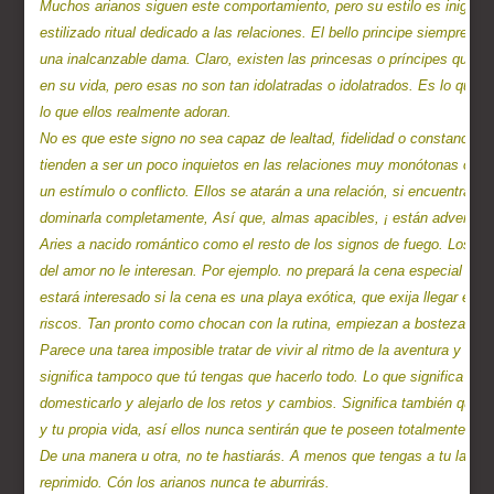
Muchos arianos siguen este comportamiento, pero su estilo es inigualab
estilizado ritual dedicado a las relaciones. El bello principe siempre se
una inalcanzable dama. Claro, existen las princesas o príncipes que es
en su vida, pero esas no son tan idolatradas o idolatrados. Es lo que p
lo que ellos realmente adoran.

No es que este signo no sea capaz de lealtad, fidelidad o constancia. Es
tienden a ser un poco inquietos en las relaciones muy monótonas o que
un estímulo o conflicto. Ellos se atarán a una relación, si encuentran 
dominarla completamente, Así que, almas apacibles, ¡ están advertidas
Aries a nacido romántico como el resto de los signos de fuego. Los 
del amor no le interesan. Por ejemplo. no prepará la cena especial para
estará interesado si la cena es una playa exótica, que exija llegar en bo
riscos. Tan pronto como chocan con la rutina, empiezan a bostezar.

Parece una tarea imposible tratar de vivir al ritmo de la aventura y exci
significa tampoco que tú tengas que hacerlo todo. Lo que significa es q
domesticarlo y alejarlo de los retos y cambios. Significa también que t
y tu propia vida, así ellos nunca sentirán que te poseen totalmente.  De
De una manera u otra, no te hastiarás. A menos que tengas a tu lado a
reprimido. Cón los arianos nunca te aburrirás.
