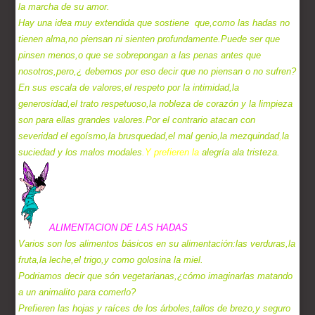
la marcha de su amor.
Hay una idea muy extendida que sostiene que,como las hadas no
tienen alma,no piensan ni sienten profundamente.Puede ser que
pinsen menos,o que se sobrepongan a las penas antes que
nosotros,pero,¿ debemos por eso decir que no piensan o no sufren?
En sus escala de valores,el respeto por la intimidad,la
generosidad,el trato respetuoso,la nobleza de corazón y la limpieza
son para ellas grandes valores.Por el contrario atacan con
severidad el egoísmo,la brusquedad,el mal genio,la mezquindad
,
la
suciedad y los malos modales
.Y prefieren la
alegría ala tristeza.
ALIMENTACION DE LAS HADAS
Varios son los alimentos básicos en su alimentación:las verduras,la
fruta,la leche,el trigo,y como golosina la miel.
Podriamos decir que són vegetarianas,¿cómo imaginarlas matando
a un animalito para comerlo?
Prefieren las hojas y raíces de los árboles,tallos de brezo,y seguro