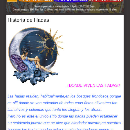
Historia de Hadas
¿DONDE VIVEN LAS HADAS?
Las hadas residen, habitualmente,en los bosques frondosos,porque
es allí,donde se ven rodeadas de todas esas flores silvestres tan
llamativas y coloridas que tanto les alegran y les atraen.
Pero no es este el único sitio donde las hadas pueden establecer
su residencia,puesto que se dice que alrededor nuestro,en nuestros
hogares,las hadas pueden estar,también,haciéndonos nuestras