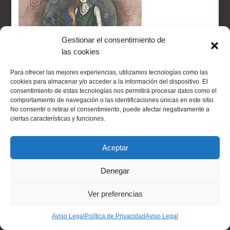
Gestionar el consentimiento de
las cookies
Para ofrecer las mejores experiencias, utilizamos tecnologías como las
cookies para almacenar y/o acceder a la información del dispositivo. El
consentimiento de estas tecnologías nos permitirá procesar datos como el
comportamiento de navegación o las identificaciones únicas en este sitio.
No consentir o retirar el consentimiento, puede afectar negativamente a
ciertas características y funciones.
Aceptar
A los virgo les gusta seguir instrucciones, quítaselas y les dará un a
potente para otorgar la paciencia e inspiración en todas las creacion
Denegar
interesado a su amante. El problema es su temor por lo desconocido; de
Ver preferencias
misterios aún no develado por la humanidad. Quiere escapar de ese ca
romántico. Al desatar su sensualidad te mostrará la otra cara. Su senx
Aviso Legal
Política de Privacidad
Aviso Legal
darse cuenta de las necesidad del otro de una manera muy precisa. El 