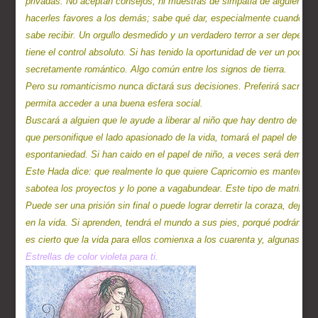
privadas. No aceptan consejos, ni muestras de simpatia de alguien: "
hacerles favores a los demás; sabe qué dar, especialmente cuando se
sabe recibir. Un orgullo desmedido y un verdadero terror a ser dependie
tiene el control absoluto. Si has tenido la oportunidad de ver un poco m
secretamente romántico. Algo común entre los signos de tierra.

Pero su romanticismo nunca dictará sus decisiones. Preferirá sacrifica
permita acceder a una buena esfera social.

Buscará a alguien que le ayude a liberar al niño que hay dentro de él. 
que personifique el lado apasionado de la vida, tomará el papel de padre
espontaniedad. Si han caido en el papel de niño, a veces será demasiado
Este Hada dice: que realmente lo que quiere Capricornio es mantener a r
sabotea los proyectos y lo pone a vagabundear. Este tipo de matrimonio
Puede ser una prisión sin final o puede lograr derretir la coraza, dejand
en la vida. Si aprenden, tendrá el mundo a sus pies, porqué podrán di
Estrellas de color violeta para ti.