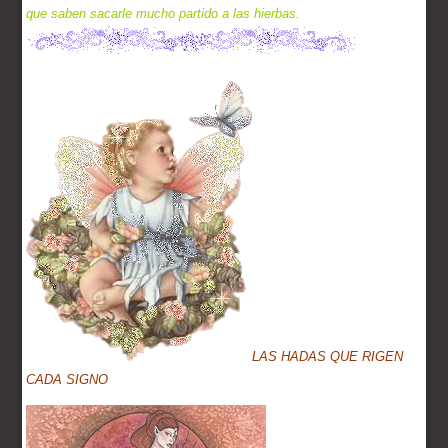
que saben sacarle mucho partido a las hierbas.
LAS
HADAS QUE RIGEN
CADA SIGNO