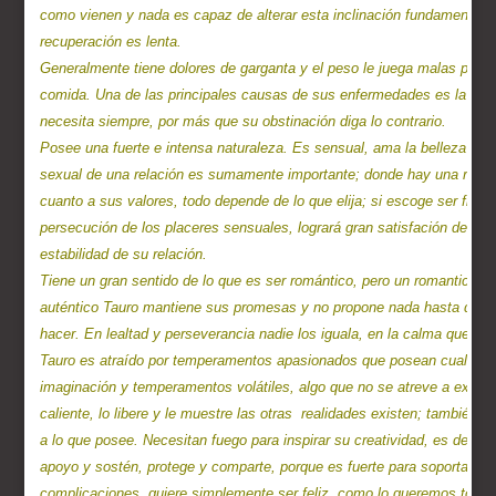
como vienen y nada es capaz de alterar esta inclinación fundamental, 
recuperación es lenta.

Generalmente tiene dolores de garganta y el peso le juega malas pasad
comida. Una de las principales causas de sus enfermedades es la falta 
necesita siempre, por más que su obstinación diga lo contrario.

Posee una fuerte e intensa naturaleza. Es sensual, ama la belleza y le 
sexual de una relación es sumamente importante; donde hay una relació
cuanto a sus valores, todo depende de lo que elija; si escoge ser fiel, s
persecución de los placeres sensuales, logrará gran satisfación de ellos
estabilidad de su relación.

Tiene un gran sentido de lo que es ser romántico, pero un romanticism
auténtico Tauro mantiene sus promesas y no propone nada hasta que lo
hacer. En lealtad y perseverancia nadie los iguala, en la calma que co
Tauro es atraído por temperamentos apasionados que posean cualidades
imaginación y temperamentos volátiles, algo que no se atreve a expresa
caliente, lo libere y le muestre las otras  realidades existen; también p
a lo que posee. Necesitan fuego para inspirar su creatividad, es decir,
apoyo y sostén, protege y comparte, porque es fuerte para soportar lo
complicaciones, quiere simplemente ser feliz, como lo queremos todos. 