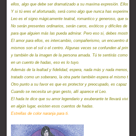
ellos, algo que debe ser dramatizado a su maxima expresión. Ellos am
Y si tú eres el afortunado, será como algo que nunca has experimentad
Leo es el signo mágicamente teatral, romantico y generoso, que será c
No serán presentes ordinarios, serán caros, exóticos y dificiles de ob
para que alguien más las pueda admirar. Pero eso si, debes mostrar to
El amor para ellos, es intercambio, compañerismo, un encuentro de dos 
mismos son el sol o el centro. Algunas veces se confunden al principi
y también de la imagen de la persona amada. Tú te sentirás como si est
en un cuento de hadas, eso es lo tuyo.

Además de la lealtad y fidelidad, espera, nada más y nada menos, ser 
tratado como un soberano, la otra parte también espera el mismo trato r
Otro punto a su favor es que es protector y preocupado, es capaz de hac
Cuando se necesita un gran gesto, allí aparece el Leo.

El hada te dice que su amor legendario y exuberante te llevará vivir un