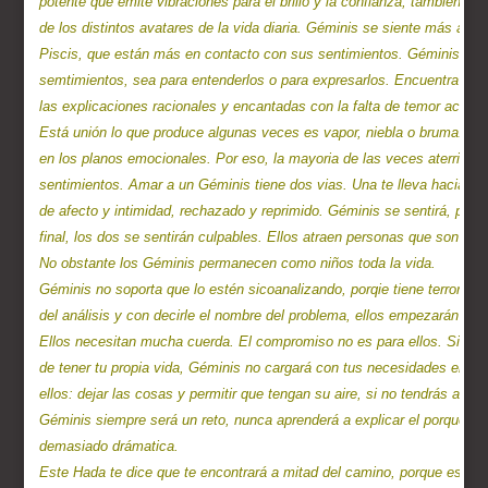
potente que emite vibraciones para el brillo y la confianza, también par
de los distintos avatares de la vida diaria. Géminis se siente más atra
Piscis, que están más en contacto con sus sentimientos. Géminis lo pasa
semtimientos, sea para entenderlos o para expresarlos. Encuentra fasci
las explicaciones racionales y encantadas con la falta de temor acerc
Está unión lo que produce algunas veces es vapor, niebla o bruma. La
en los planos emocionales. Por eso, la mayoria de las veces aterriza 
sentimientos. Amar a un Géminis tiene dos vias. Una te lleva hacia u
de afecto y intimidad, rechazado y reprimido. Géminis se sentirá, por su
final, los dos se sentirán culpables. Ellos atraen personas que son p
No obstante los Géminis permanecen como niños toda la vida.

Géminis no soporta que lo estén sicoanalizando, porqie tiene terror a l
del análisis y con decirle el nombre del problema, ellos empezarán a e
Ellos necesitan mucha cuerda. El compromiso no es para ellos. Si ere
de tener tu propia vida, Géminis no cargará con tus necesidades emoc
ellos: dejar las cosas y permitir que tengan su aire, si no tendrás a u
Géminis siempre será un reto, nunca aprenderá a explicar el porqué de 
demasiado drámatica.

Este Hada te dice que te encontrará a mitad del camino, porque es el t