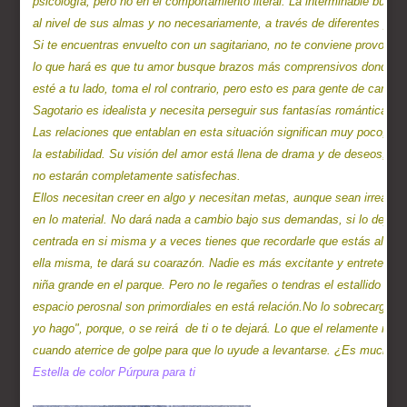
psicología, pero no en el comportamiento literal. La interminable búsq
al nivel de sus almas y no necesariamente, a través de diferentes pare
Si te encuentras envuelto con un sagitariano, no te conviene provocar
lo que hará es que tu amor busque brazos más comprensivos donde refug
esté a tu lado, toma el rol contrario, pero esto es para gente de carácter
Sagotario es idealista y necesita perseguir sus fantasías románticas.

Las relaciones que entablan en esta situación significan muy poco, y u
la estabilidad. Su visión del amor está llena de drama y de deseos, per
no estarán completamente satisfechas.

Ellos necesitan creer en algo y necesitan metas, aunque sean irreale
en lo material. No dará nada a cambio bajo sus demandas, si lo dejas l
centrada en si misma y a veces tienes que recordarle que estás allí, a s
ella misma, te dará su coarazón. Nadie es más excitante y entretenido
niña grande en el parque. Pero no le regañes o tendras el estallido más
espacio perosnal son primordiales en está relación.No lo sobrecargues c
yo hago", porque, o se reirá  de ti o te dejará. Lo que el relamente n
Estella de color Púrpura para ti
