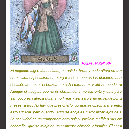
El segundo signo del zodiaco, es sólido, firme y nada altera su tranqui
es el Hada especialista en otorgar todo lo que es los placeres, aunqu
decisión se cruza de brazos, se echa para atrás y ahí se queda, no ha
Aunque él asegura que no es obstinado, si no paciente y está ya es una
Tampoco es cabeza dura, sino firme y sensato y no entiende por qué se
meses, años. No hay que presionarlo, porqué se obscinará, y entonce
esto suceda, pero cuando Tauro se enoja es mejor estar lejos de su ca
La pasividad es un comportamiento tipico, prefiere recibir a sus amigos
hogareña, que se relaja en un ambiente cómodo y familiar. El cambio lo